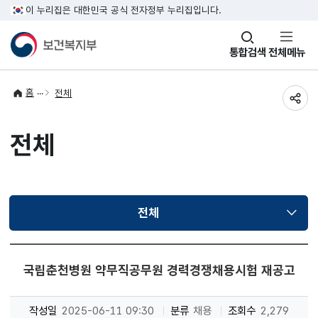
이 누리집은 대한민국 공식 전자정부 누리집입니다.
창
통합검색
전체메뉴
열기
홈
전체
공유
전체
전체
선택됨
국립춘천병원 약무직공무원 경력경쟁채용시험 재공고
작성일
2025-06-11 09:30
분류
채용
조회수
2,279