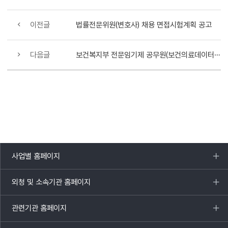
이전글
법률전문위원(변호사) 채용 면접시험계획 공고
다음글
보건복지부 전문임기제 공무원(보건의료데이터진흥과) 서류전형 합격자 및 면접시험 시행계획 공고
사업별 홈페이지
목록
열기
외청 및 소속기관 홈페이지
목록
열기
관련기관 홈페이지
목록
열기