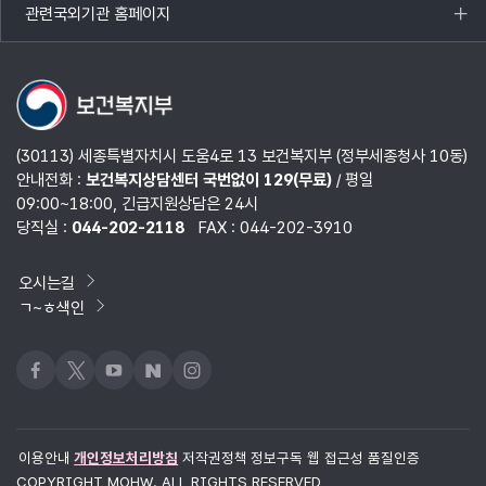
관련국외기관 홈페이지
목록
열기
(30113) 세종특별자치시 도움4로 13 보건복지부 (정부세종청사 10동)
안내전화 :
보건복지상담센터 국번없이 129(무료)
/ 평일
09:00~18:00, 긴급지원상담은 24시
당직실 :
044-202-2118
FAX : 044-202-3910
오시는길
ㄱ~ㅎ색인
페이스북
x
유튜브
네이버블로그
인스타그램
이용안내
개인정보처리방침
저작권정책
정보구독
웹 접근성 품질인증
COPYRIGHT MOHW. ALL RIGHTS RESERVED