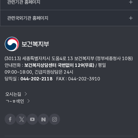
관련기관 홈페이지
목록
열기
관련국외기관 홈페이지
목록
열기
(30113) 세종특별자치시 도움4로 13 보건복지부 (정부세종청사 10동)
안내전화 :
보건복지상담센터 국번없이 129(무료)
/ 평일
09:00~18:00, 긴급지원상담은 24시
당직실 :
044-202-2118
FAX : 044-202-3910
오시는길
ㄱ~ㅎ색인
페이스북
x
유튜브
네이버블로그
인스타그램