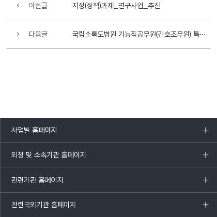
이전글
지정(정책)과제_연구사업_추진
다음글
국립소록도병원 기능직공무원(간호조무원) 특별채용 공고
사업별 홈페이지
목록
열기
외청 및 소속기관 홈페이지
목록
열기
관련기관 홈페이지
목록
열기
관련국외기관 홈페이지
목록