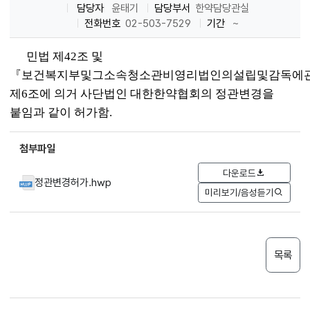
담당자
윤태기
담당부서
한약담당관실
전화번호
02-503-7529
기간
~
민법 제42조 및
『보건복지부및그소속청소관비영리법인의설립및감독에
제6조에 의거 사단법인 대한한약협회의 정관변경을
붙임과 같이 허가함.
첨부파일
다운로드
정관변경허가.hwp
미리보기/음성듣기
목록