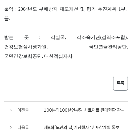
붙임 : 2004년도 부패방지 제도개선 및 평가 추진계획 1부.
끝.
받는 곳 : 각실국, 각소속기관(검역소포함),
건강보험심사평가원, 국민연금관리공단,
국민건강보험공단, 대한적십자사
목록
이전글
100분의100본인부담 치료재료 판매현황 관련 자료 요청
다음글
제8회「노인의 날」기념행사 및 포상계획 통보