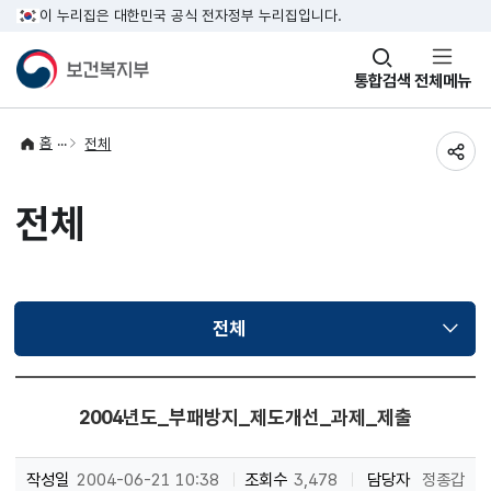
이 누리집은 대한민국 공식 전자정부 누리집입니다.
창
통합검색
전체메뉴
열기
홈
전체
공유
전체
전체
선택됨
2004년도_부패방지_제도개선_과제_제출
작성일
2004-06-21 10:38
조회수
3,478
담당자
정종갑