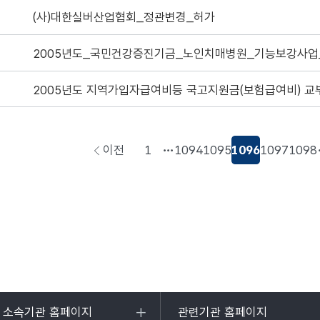
(사)대한실버산업협회_정관변경_허가
2005년도 지역가입자급여비등 국고지원금(보험급여비) 교
이전
1
1094
1095
1096
1097
1098
페이지로
이동
및 소속기관 홈페이지
관련기관 홈페이지
목록