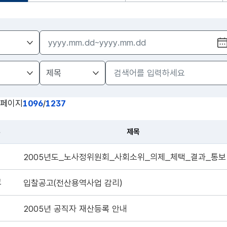
페이지
1096
/
1237
류
제목
2005년도_노사정위원회_사회소위_의제_체택_결과_통보
고
입찰공고(전산용역사업 감리)
2005년 공직자 재산등록 안내