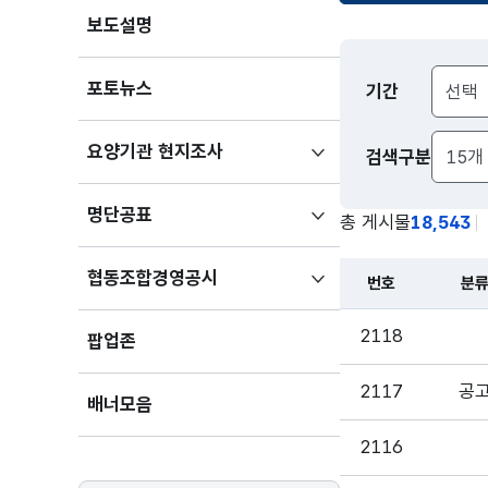
보도설명
알림
포토뉴스
기간
>
공지사항
하위메뉴
요양기관 현지조사
검색구분
검색
검색구분
펼치기
하위메뉴
명단공표
총 게시물
18,543
펼치기
하위메뉴
협동조합경영공시
번호
분
펼치기
2118
팝업존
2117
공
배너모음
2116