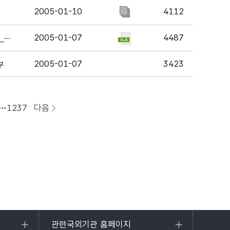
2005-01-10
4112
2005-01-07
4487
2005년도_국민건강증진기금_노인치매병원_기능보강사업_확정내시_통보
2005-01-07
3423
부
1237
다음
페이지로
이동
관련국외기관 홈페이지
목록