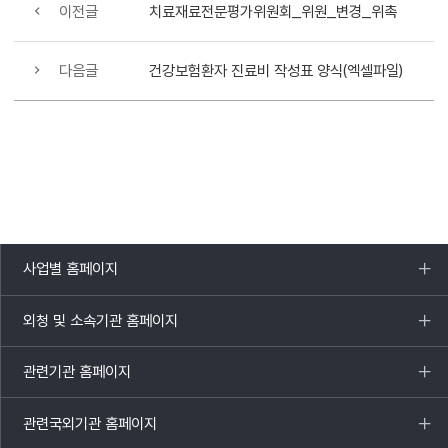
이전글
치료재료전문평가위원회_위원_변경_위촉
다음글
건강보험환자 진료비 작성표 양식(엑셀파일)
사업별 홈페이지
목록
열기
외청 및 소속기관 홈페이지
목록
열기
관련기관 홈페이지
목록
열기
관련국외기관 홈페이지
목록