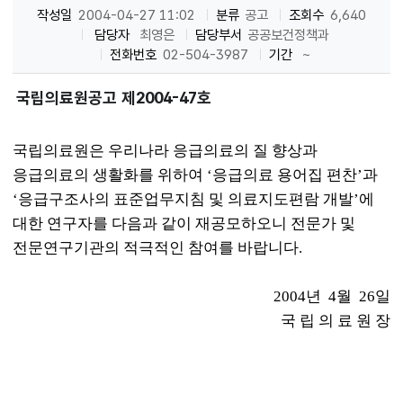
작성일
2004-04-27 11:02
분류
공고
조회수
6,640
담당자
최영은
담당부서
공공보건정책과
전화번호
02-504-3987
기간
~
국립의료원공고 제2004-47호
국립의료원은 우리나라 응급의료의 질 향상과
응급의료의 생활화를 위하여 ‘응급의료 용어집 편찬’과
‘응급구조사의 표준업무지침 및 의료지도편람 개발’에
대한 연구자를 다음과 같이 재공모하오니 전문가 및
전문연구기관의 적극적인 참여를 바랍니다.
2004년 4월 26일
국 립 의 료 원 장