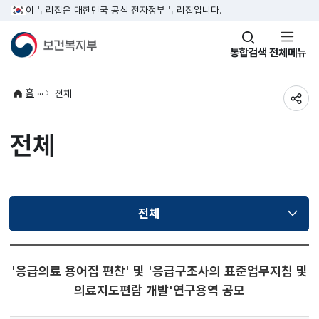
이 누리집은 대한민국 공식 전자정부 누리집입니다.
창
통합검색
전체메뉴
열기
홈
전체
공유
전체
전체
선택됨
'응급의료 용어집 편찬' 및 '응급구조사의 표준업무지침 및
의료지도편람 개발'연구용역 공모