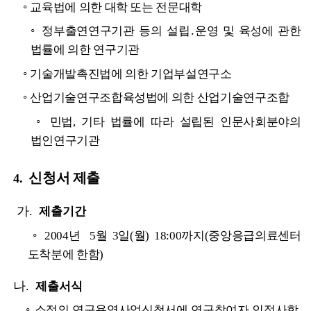
◦
교육법에 의한 대학 또는 전문대학
◦
정부출연연구기관 등의 설립․운영 및 육성에 관한
법률에 의한 연구기관
◦
기술개발촉진법에 의한 기업부설연구소
◦
산업기술연구조합육성법에 의한 산업기술연구조합
◦
민법, 기타 법률에 따라 설립된 인문사회분야의
법인연구기관
신청서 제출
4.
가.
제출기간
◦
2004년 5월 3일(월) 18:00까지(중앙응급의료센터
도착분에 한함)
나.
제출서식
◦
소정의 연구용역사업신청서에 연구참여자 인적사항,