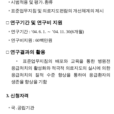
◦
시범적용 및 평가․환류
◦
표준업무지침 및 의료지도편람의 개선체계의 제시
연구기간 및 연구비 지원
□
◦
연구기간 : ‘04. 6. 1. ～ ’04. 11. 30(6개월)
◦
연구비지원 : 60백만원
연구결과의 활용
□
◦
표준업무지침의 배포와 교육을 통한 병원전
응급처치의 활성화와 적극적 의료지도의 실시에 의한
응급처치의 질적 수준 향상을 통하여 응급환자의
생존율 향상을 기함
3. 신청자격
◦
국․공립기관