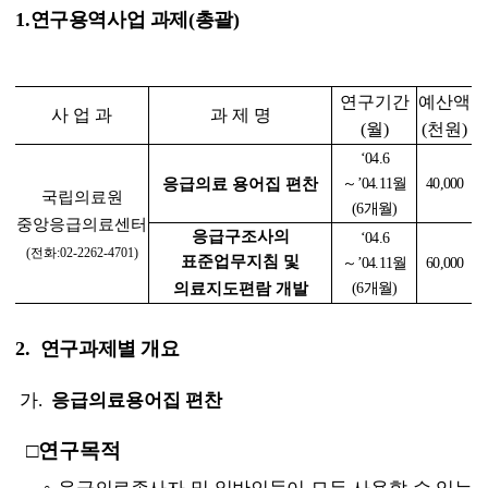
1.연구용역사업 과제(총괄)
연구기간
예산액
사 업 과
과 제 명
(월)
(천원)
‘04.6
응급의료 용어집 편찬
～’04.11월
40,000
국립의료원
(6개월)
중앙응급의료센터
응급구조사의
‘04.6
(전화:02-2262-4701)
표준업무지침 및
～’04.11월
60,000
의료지도편람 개발
(6개월)
2.
연구과제별 개요
가.
응급의료용어집 편찬
□
연구목적