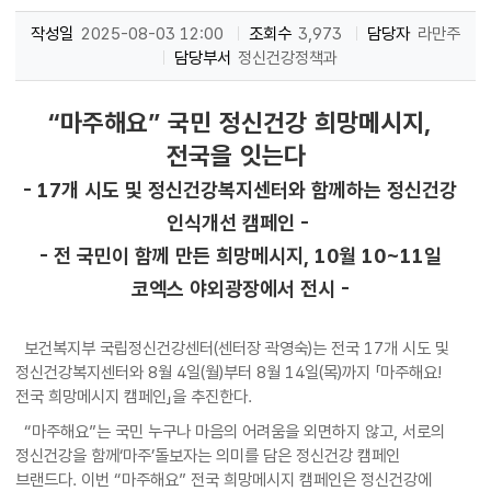
작성일
2025-08-03 12:00
조회수
3,973
담당자
라만주
담당부서
정신건강정책과
“마주해요” 국민 정신건강 희망메시지,
전국을 잇는다
- 17개 시도 및 정신건강복지센터와 함께하는 정신건강
인식개선 캠페인 -
- 전 국민이 함께 만든 희망메시지, 10월 10~11일
코엑스 야외광장에서 전시 -
보건복지부 국립정신건강센터(센터장 곽영숙)는 전국 17개 시도 및
정신건강복지센터와 8월 4일(월)부터 8월 14일(목)까지 「마주해요!
전국 희망메시지 캠페인」을 추진한다.
“마주해요”는 국민 누구나 마음의 어려움을 외면하지 않고, 서로의
정신건강을 함께‘마주’돌보자는 의미를 담은 정신건강 캠페인
브랜드다. 이번 “마주해요” 전국 희망메시지 캠페인은 정신건강에