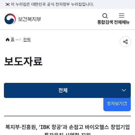
이 누리집은 대한민국 공식 전자정부 누리집입니다.
창
통합검색
전체메뉴
열기
홈
전체
공유
보도자료
전체
선택됨
점자보기
복지부·진흥원, ‘IBK 창공’과 손잡고 바이오헬스 창업기업