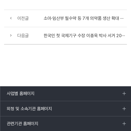
이전글
소아·임산부 필수약 등 7개 의약품 생산 확대 및 재개 지원
다음글
한국인 첫 국제기구 수장 이종욱 박사 서거 20주기, WHO서 6개국 공동 추모
사업별 홈페이지
목록
열기
외청 및 소속기관 홈페이지
목록
열기
관련기관 홈페이지
목록