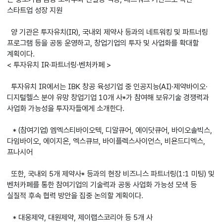
스타트업 성장 지원
양 기관은 투자유치(IR), 국내외 제약사 등과의 네트워킹 및 파트너링
프로그램 등을 공동 운영하고, 창업기업의 투자 및 사업화를 확대할
계획이다.
< 투자유치 IR·파트너링·벤처카페 >
투자유치 IR에서는 IBK 창공 육성기업 중 인공지능(AI)·제약바이오·
디지털헬스 분야 유망 창업기업 10개 사*가 참여해 보유기술 경쟁력과
사업화 가능성을 투자자들에게 소개한다.
* (참여기업) 엠엑스티바이오텍, 디알큐어, 에이닷큐어, 바이오솔빅스,
다임바이오, 에이지온, 엑스큐브, 바이플렉스사이언스, 비욘드디엑스,
프나시어
또한, 국내외 5개 제약사* 등과의 현장 비즈니스 파트너링(1:1 미팅) 및
벤처카페를 통한 참여기업의 기술력과 공동 사업화 가능성 모색 등
실질적 후속 협력 방안을 집중 논의할 계획이다.
* 대웅제약, 대원제약, 제이랩스코리아 등 5개 사