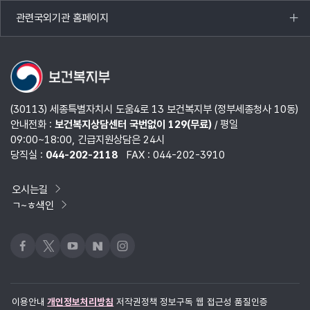
열기
관련국외기관 홈페이지
목록
열기
(30113) 세종특별자치시 도움4로 13 보건복지부 (정부세종청사 10동)
안내전화 :
보건복지상담센터 국번없이 129(무료)
/ 평일
09:00~18:00, 긴급지원상담은 24시
당직실 :
044-202-2118
FAX : 044-202-3910
오시는길
ㄱ~ㅎ색인
페이스북
x
유튜브
네이버블로그
인스타그램
이용안내
개인정보처리방침
저작권정책
정보구독
웹 접근성 품질인증