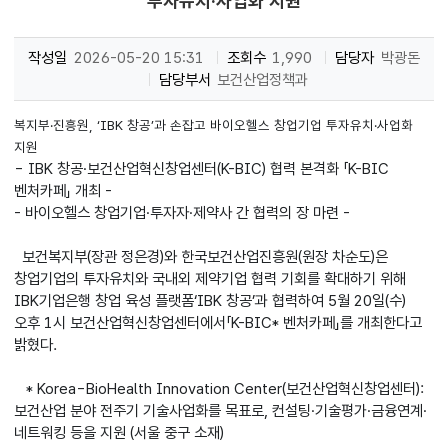
투자유치·사업화 지원
작성일
2026-05-20 15:31
조회수
1,990
담당자
박광돈
담당부서
보건산업정책과
복지부·진흥원, ‘IBK 창공’과 손잡고 바이오헬스 창업기업 투자유치·사업화
지원
- IBK 창공·보건산업혁신창업센터(K-BIC) 협력 본격화 「K-BIC
벤처카페」 개최 -
- 바이오헬스 창업기업·투자자·제약사 간 협력의 장 마련 -
보건복지부(장관 정은경)와 한국보건산업진흥원(원장 차순도)은
창업기업의 투자유치와 국내외 제약기업 협력 기회를 확대하기 위해
IBK기업은행 창업 육성 플랫폼‘IBK 창공’과 협력하여 5월 20일(수)
오후 1시 보건산업혁신창업센터에서「K-BIC* 벤처카페」를 개최한다고
밝혔다.
* Korea-BioHealth Innovation Center(보건산업혁신창업센터):
보건산업 분야 전주기 기술사업화를 목표로, 컨설팅·기술평가·금융연계·
네트워킹 등을 지원 (서울 중구 소재)