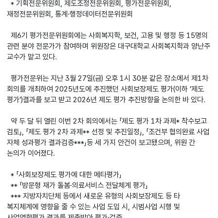
* 기획전문위원회, 제도조정전문위원회, 평가전문위원회,
재정전문위원회, 통계·행정데이터전문위원회
제6기 평가전문위원회에는 사회복지학, 보건, 고용 및 행정 등 15명의
관련 분야 전문가가 참여하며 위원장은 대구대학교 사회복지학과 양난주
교수가 맡고 있다.
평가전문위는 지난 3월 27일(금) 오후 1시 30분 같은 장소에서 제1차
회의를 개최하여 2025년도에 추진했던 사회보장제도 평가(이하 ‘제도
평가’)결과를 보고 받고 2026년 제도 평가 추진방향을 논의한 바 있다.
약 두 달 뒤 열린 이번 2차 회의에서는 「제도 평가 1차 과제* 착수보고
검토」, 「제도 평가 2차 과제** 선정 및 추진일정」, 「조건부 협의완료 사업
자체 성과평가 결과검증***」등 세 가지 안건이 보고됐으며, 위원 간
논의가 이어졌다.
* 「사회보장제도 평가에 대한 메타평가」
** 「방문형 재가 돌봄·의료서비스 전달체계 평가」
*** 지방자치단체 등에서 새로운 유형의 사회보장제도 등 타
복지체계에 영향을 줄 수 있는 사업 도입 시, 시범사업 시행 및
사업영향평가 결과를 제출받아 평가·검증