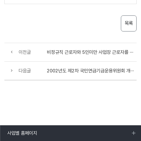
목록
이전글
비정규직 근로자와 5인미만 사업장 근로자를 사업장가입자로 편입
다음글
2002년도 제2차 국민연금기금운용위원회 개최결과
사업별 홈페이지
목록