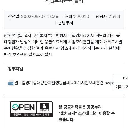
시범모의훈련 실시
작성일
2002-05-07 14:36
조회수
9,010
담당자
손영래
담당부서
5월 9일(목) 4시 보건복지부는 인천시 문학경기장에서 월드컵 기간 중
대량환자 발생에 대비한 응급의료체계 시범모의훈련을 개최 개최도시별
준비현황을 점검한 결과 유관기관 협조체계가 미진하다는 자체 분석에
따라 보완책의 일환으로 실시
첨부파일
다
월드컵경기중대량환자발생응급의료체계시범모의훈련.hwp
미리보
본 공공저작물은 공공누리
"출처표시"
조건에 따라 이용할 수
있습니다.