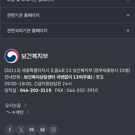
목록
열기
관련기관 홈페이지
목록
열기
관련국외기관 홈페이지
목록
열기
(30113) 세종특별자치시 도움4로 13 보건복지부 (정부세종청사 10동)
안내전화 :
보건복지상담센터 국번없이 129(무료)
/ 평일
09:00~18:00, 긴급지원상담은 24시
당직실 :
044-202-2118
FAX : 044-202-3910
오시는길
ㄱ~ㅎ색인
페이스북
x
유튜브
네이버블로그
인스타그램