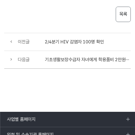
목록
이전글
2/4분기 HIV 감염자 100명 확인
다음글
기초생활보장수급자 자녀에게 학용품비 2만원씩 연2회 신규 지원
사업별 홈페이지
목록
열기
외청 및 소속기관 홈페이지