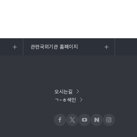
관련국외기관 홈페이지
목록
열기
오시는길
ㄱ~ㅎ색인
페이스북
x
유튜브
네이버블로그
인스타그램