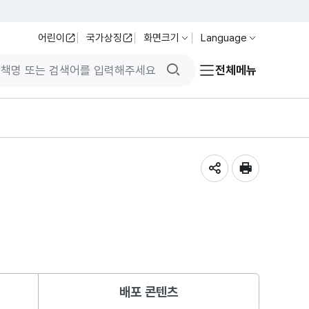
어린이
국가상징
화면크기
Language
검색버튼
전체메뉴
공유하기
인쇄
배포 콘텐츠