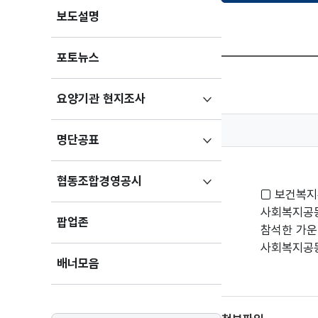
보도설명
포토뉴스
하위메뉴
요양기관 현지조사
펼치기
하위메뉴
명단공표
펼치기
하위메뉴
협동조합경영공시
□ 보건복지
펼치기
사회복지공동
팝업존
참석한 가운
사회복지공동
배너모음