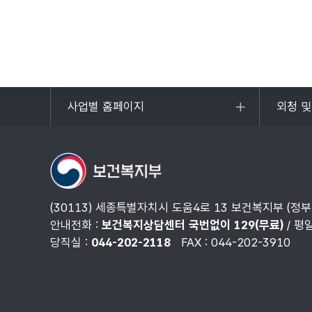
사업별 홈페이지
외청 
목록
목록
열기
열기
(30113) 세종특별자치시 도움4로 13 보건복지부 (정
안내전화 :
보건복지상담센터 국번없이 129(무료)
/ 평
당직실 :
044-202-2118
FAX : 044-202-3910