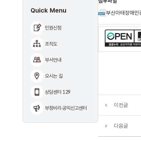
첨부파일
Quick Menu
부산아태장애인경
민원신청
조직도
부서안내
오시는 길
상담센터 129
이전글
부정비리·공익신고센터
다음글