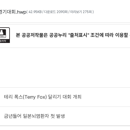
기대회.hwp
( 42.95KB / 다운로드 2090회 / 미리보기 275회 )
본 공공저작물은 공공누리
"출처표시"
조건에 따라 이용할 
테리 폭스(Terry Fox) 달리기 대회 개최
금년들어 일본뇌염환자 첫 발생