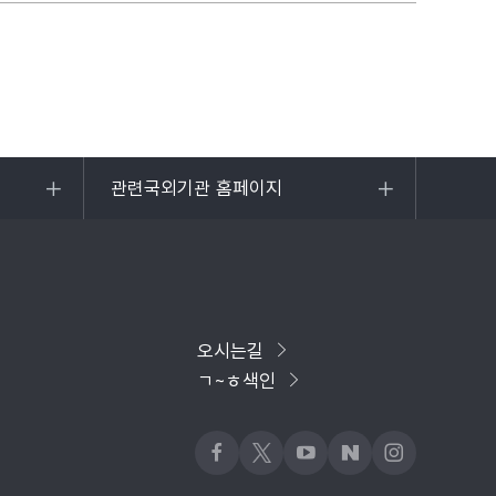
관련국외기관 홈페이지
목록
열기
오시는길
ㄱ~ㅎ색인
페이스북
x
유튜브
네이버블로그
인스타그램