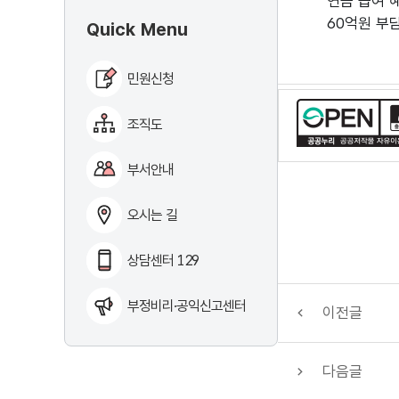
연금 급여 혜
60억원 부담
Quick Menu
민원신청
조직도
부서안내
오시는 길
상담센터 129
부정비리·공익신고센터
이전글
다음글