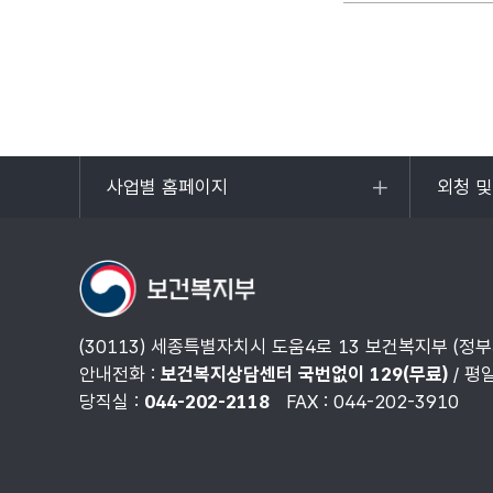
사업별 홈페이지
외청 
목록
목록
열기
열기
(30113) 세종특별자치시 도움4로 13 보건복지부 (정
안내전화 :
보건복지상담센터 국번없이 129(무료)
/ 평
당직실 :
044-202-2118
FAX : 044-202-3910