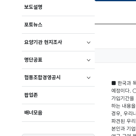
보도설명
포토뉴스
하위메뉴
요양기관 현지조사
펼치기
하위메뉴
명단공표
펼치기
하위메뉴
협동조합경영공시
■ 한국과 독
펼치기
예정이다. 
팝업존
가입기간을 
하는 내용을
배너모음
경우, 우리
파견된 우리
본인과 기업