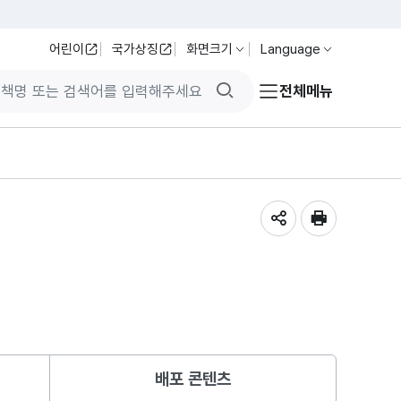
어린이
국가상징
화면크기
Language
검색버튼
전체메뉴
공유하기
인쇄
배포 콘텐츠