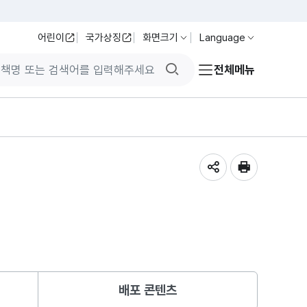
어린이
국가상징
화면크기
Language
검색버튼
전체메뉴
공유하기
인쇄
배포 콘텐츠