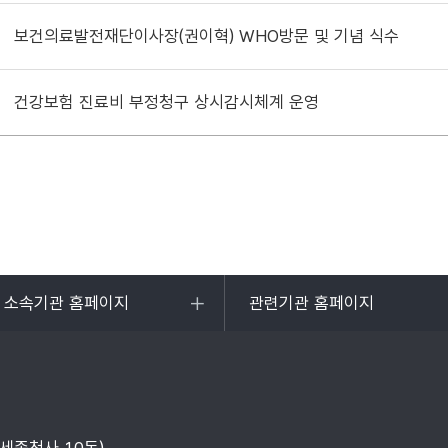
보건의료발전재단이사장(권이혁) WHO방문 및 기념 식수
건강보험 진료비 부정청구 상시감시체계 운영
및 소속기관 홈페이지
관련기관 홈페이지
목록
열기
부세종청사 10동)