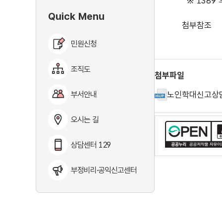
※ 1389 의
Quick Menu
첨부참조
민원신청
조직도
첨부파일
부서안내
노인학대신고상담긴
오시는 길
상담센터 129
부정비리·공익신고센터