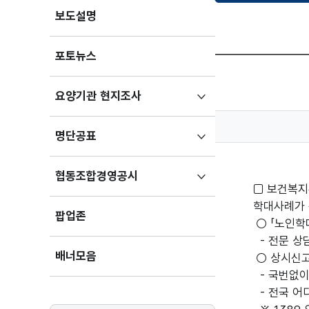
보도설명
포토뉴스
하위메뉴
요양기관 현지조사
펼치기
하위메뉴
명단공표
펼치기
하위메뉴
협동조합경영공시
□ 보건복지
펼치기
학대사례가 
팝업존
○ 「노인학
- 전문 상
배너모음
○ 상시신고
- 국번없이
- 전국 어디