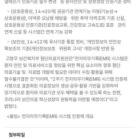
알레르기 인증기준 필수 변경 등 환자안전 및 정보생성 인증기준 정비
- (상호운용성, 14→20개) 공공기관 연계기능 이동(기능성→
상호운용성), 마약류 오남용 예방을 위한 투약 이력조회 기준 신설,
상호운용성 인증기준(진료정보교류, 건강정보 고속도로) 표준 관리
연계 신설 등 시스템간 연계 기능 강화
- (보안성, 14→12개) 유사기준 통합 정비, ‘개인정보의 안전성
확보조치 기준(개인정보보호 위원회 고시)’ 개정사항 반영 등
고형우 보건복지부 첨단의료지원관은“전자의무기록(EMR) 시스템은
환자 안전 및 의료서비스질 향상을 위한 핵심 요소이며 향후 첨단
의료기술 및 치료법 개발에 필요한 데이터 수집·활용을 위해
필수불가결한 것”이라며, “2주기 전자의무기록(EMR) 시스템 인증제
시행으로 표준화된 의료정보의 생성·공유·활용 기반을 강화하여
장기적으로 환자와 의료기관 모두 혜택을 볼 수 있도록 하는 한편,
우리나라 보건의료 혁신성장의 원동력을 마련할 예정이다”라고
밝혔다.
<붙임> 전자의무기록(EMR) 시스템 인증제 개요
첨부파일