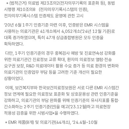
* (법적근거) 의료법 제23조의2(전자의무기록의 표준화 등), 동법
시행령 제10조의8 (전자의무기록시스템의 인증),
전자의무기록시스템 인증제도 운영에 관한 고시
‘20년 6월 1주기 인증기준 마련 이후, 인증받은 EMR 시스템을
사용하는 의료기관은 41개소에서 4,052개소(‘24년 12월 기준)로
대폭 증가하였으며, 특히 47개 상급종합병원은 모두 인증을
획득하였다.
다만, 1주기 인증기준의 경우 중복검사 예방 및 진료연속성 강화를
위한 의료기관간 진료정보 교류 확대, 환자의 의료정보 열람·전송
요구권 보장, R&D 의료데이터 활용 수요 증가 등 의료 환경의 변화와
의료기관의 인증업무 부담 등을 고려한 기준 개선이 필요한
상황이었다.
이에, 보건복지부와 한국보건의료정보원은 서로 다른 EMR 시스템간
정보 연계에 필요한 의료정보 표준화 및 상호운용성 관련 인증기준을
강화하고, 의료기관의 부담 완화를 위해 인증기준의 유사지표를 통합·
간소화하는 2주기 인증기준(안)을 예고(‘23.12월)하고 의료현장
적용성 검증을 위한 시범사업*을 수행하였다.
* EMR 제품(8개) 및 의료기관(44개소), ’24.4월~10월