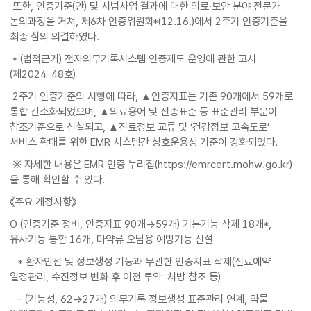
또한, 인증기준(안) 및 시범사업 결과에 대한 의료·보안 분야 전문가
논의과정을 거쳐, 제6차 인증위원회*(12.16.)에서 2주기 인증기준을
최종 심의 의결하였다.
* (법적근거) 전자의무기록시스템 인증제도 운영에 관한 고시
(제2024-48호)
2주기 인증기준의 시행에 따라, ▲인증지표는 기존 90개에서 59개로
통합 간소화되었으며, ▲의료용어 및 전송표준 등 표준관리 부문이
참조기준으로 신설되고, ▲진료정보 교류 및 ‘건강정보 고속도로’
서비스 확대를 위한 EMR 시스템간 상호운용성 기준이 강화되었다.
※ 자세한 내용은 EMR 인증 누리집(https://emrcert.mohw.go.kr)
을 통해 확인할 수 있다.
《주요 개정사항》
O (인증기준 정비, 인증지표 90개→59개) 기본기능 삭제 18개*,
유사기능 통합 16개, 마약류 오남용 예방기능 신설
* 환자안전 및 정보생성 기능과 무관한 인증지표 삭제(진료예약
일정관리, 수진정보 변화 후 이전 투약 처방 참조 등)
- (기능성, 62→27개) 의무기록 정보생성 표준관리 연계, 약물