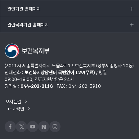
열기
관련기관 홈페이지
목록
열기
관련국외기관 홈페이지
목록
열기
(30113) 세종특별자치시 도움4로 13 보건복지부 (정부세종청사 10동)
안내전화 :
보건복지상담센터 국번없이 129(무료)
/ 평일
09:00~18:00, 긴급지원상담은 24시
당직실 :
044-202-2118
FAX : 044-202-3910
오시는길
ㄱ~ㅎ색인
페이스북
x
유튜브
네이버블로그
인스타그램