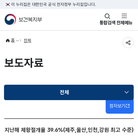
이 누리집은 대한민국 공식 전자정부 누리집입니다.
창
통합검색
전체메뉴
열기
홈
전체
공유
보도자료
전체
선택됨
점자보기
지난해 제왕절개율 39.6%(제주,울산,인천,강원 최고 수준)