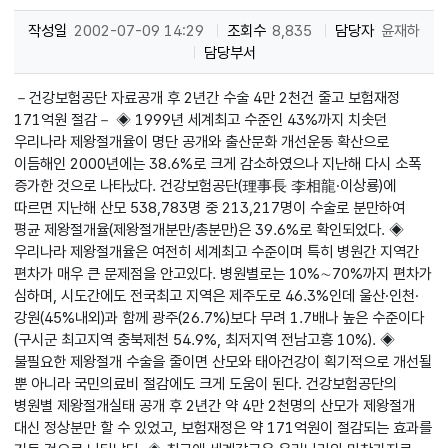
작성일
2002-07-09 14:29
조회수
8,835
담당자
윤재하
담당부서
－건강보험공단 자료공개 후 2년간 수술 4만 2천건 줄고 보험재정
171억원 절감－ ◈ 1999년 세계최고 수준인 43%까지 치솟던
우리나라 제왕절개율이 명단 공개와 출산문화 개선운동 확산으로
이듬해인 2000년에는 38.6%로 크게 감소하였으나 지난해 다시 소폭
증가한 것으로 나타났다. 건강보험공단(理事長 李相龍·이상룡)에
따르면 지난해 산모 538,783명 중 213,217명이 수술로 분만하여
평균 제왕절개율(제왕절개분만/총분만)은 39.6%로 확인되었다. ◈
우리나라 제왕절개율은 여전히 세계최고 수준이며 특히 병원간 지역간
편차가 매우 큰 문제점을 안고있다. 병원별로는 10%∼70%까지 편차가
심하며, 시도간에도 전국최고 지역은 제주도로 46.3%인데 울산·인천·
강원(45%내외)과 함께 광주(26.7%)보다 무려 1.7배나 높은 수준이다
(구시군 최고지역 충북제천 54.9%, 최저지역 전남고흥 10%). ◈
불필요한 제왕절개 수술을 줄이면 산모와 태아건강이 획기적으로 개선될
뿐 아니라 국민의료비 절감에도 크게 도움이 된다. 건강보험공단의
병원별 제왕절개실태 공개 후 2년간 약 4만 2천명의 산모가 제왕절개
대신 정상분만 할 수 있었고, 보험재정은 약 171억원이 절감되는 효과를