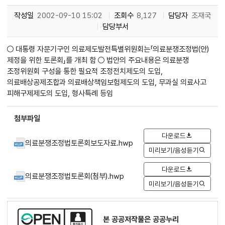
작성일
2002-09-10 15:02
조회수
8,127
담당자
조재국
담당부서
○ 대통령 자문기구인 의료제도발전특별위원회는「의료분쟁조정법(안)
제정을 위한 토론회」를 개최 함 ○ 법안의 주요내용은 의료분쟁
조정위원회 구성을 통한 필요적 조정전치제도의 도입,
의료배상공제조합과 의료배상책임보험제도의 도입, 무과실 의료사고
피해구제제도의 도입, 형사특례 등임
첨부파일
다운로드
의료분쟁조정법토론회보도자료.hwp
미리보기/음성듣기
다운로드
의료분쟁조정법토론회(첨부).hwp
미리보기/음성듣기
본 공공저작물은 공공누리