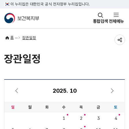
이 누리집은 대한민국 공식 전자정부 누리집입니다.
창
통합검색
전체메뉴
열기
홈
장관일정
공유
장관일정
2025. 10
9월
11월
일
월
화
수
목
금
토
1
2
3
4