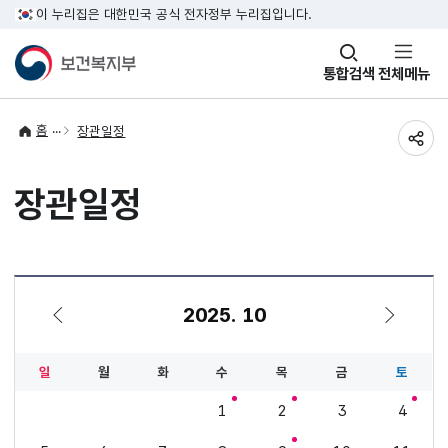
이 누리집은 대한민국 공식 전자정부 누리집입니다.
창
통합검색
전체메뉴
열기
홈
장관일정
공유
장관일정
2025. 10
9월
11월
일
월
화
수
목
금
토
1
2
3
4