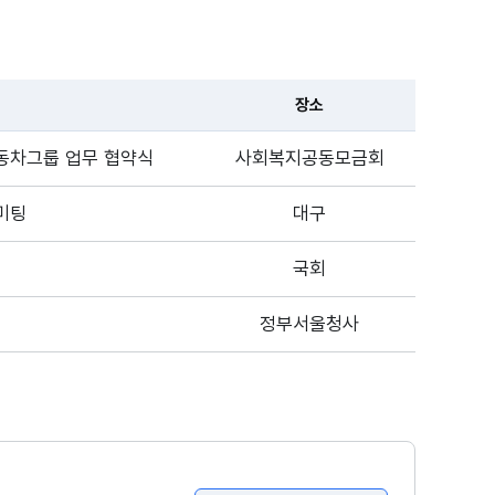
장소
동차그룹 업무 협약식
사회복지공동모금회
미팅
대구
국회
정부서울청사