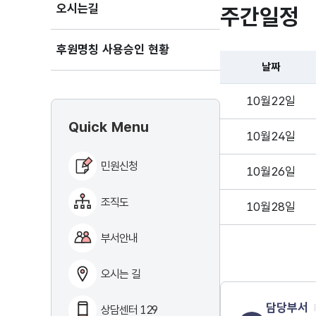
오시는길
주간일정
후원명칭 사용승인 현황
날짜
10월22일
Quick Menu
10월24일
민원신청
10월26일
조직도
10월28일
부서안내
오시는 길
담당부서
상담센터 129