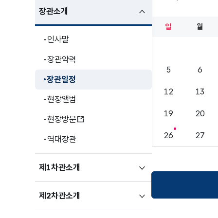
9월
하위메뉴
장관소개
펼친상태
일
월
인사말
장관약력
5
6
장관일정
12
13
현장앨범
19
20
현장방문
26
27
역대장관
하위메뉴
제1차관소개
펼치기
하위메뉴
제2차관소개
펼치기