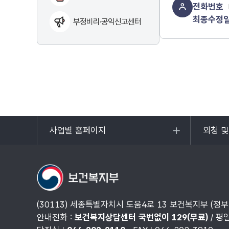
전화번호
최종수정
부정비리·공익신고센터
사업별 홈페이지
외청 
목록
목록
열기
열기
(30113) 세종특별자치시 도움4로 13 보건복지부 (정
안내전화 :
보건복지상담센터 국번없이 129(무료)
/ 평