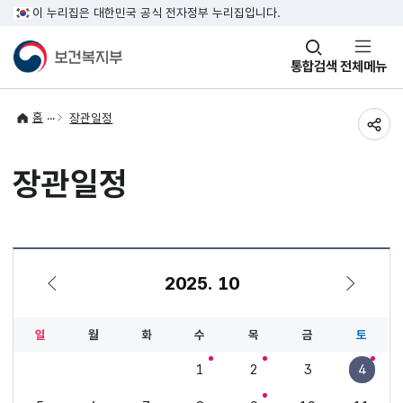
이 누리집은 대한민국 공식 전자정부 누리집입니다.
창
통합검색
전체메뉴
열기
홈
장관일정
공유
장관일정
2025. 10
9월
11월
일
월
화
수
목
금
토
1
2
3
4