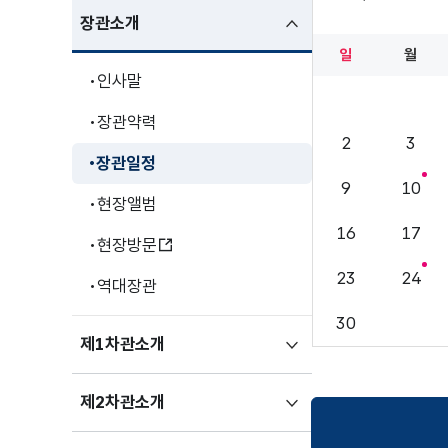
10월
하위메뉴
장관소개
펼친상태
일
월
인사말
장관약력
2
3
장관일정
9
10
현장앨범
16
17
현장방문
23
24
역대장관
30
하위메뉴
제1차관소개
펼치기
하위메뉴
제2차관소개
펼치기