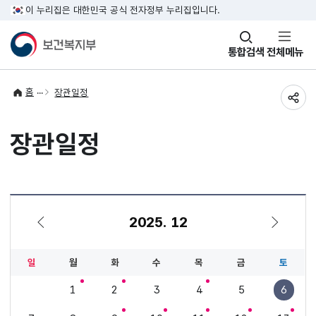
이 누리집은 대한민국 공식 전자정부 누리집입니다.
창
통합검색
전체메뉴
열기
홈
장관일정
공유
장관일정
2025. 12
11월
1월
일
월
화
수
목
금
토
1
2
3
4
5
6