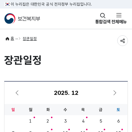
이 누리집은 대한민국 공식 전자정부 누리집입니다.
창
통합검색
전체메뉴
열기
홈
장관일정
공유
장관일정
2025. 12
11월
1월
일
월
화
수
목
금
토
1
2
3
4
5
6