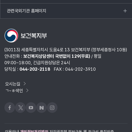
열기
관련국외기관 홈페이지
목록
열기
(30113) 세종특별자치시 도움4로 13 보건복지부 (정부세종청사 10동)
안내전화 :
보건복지상담센터 국번없이 129(무료)
/ 평일
09:00~18:00, 긴급지원상담은 24시
당직실 :
044-202-2118
FAX : 044-202-3910
오시는길
ㄱ~ㅎ색인
페이스북
x
유튜브
네이버블로그
인스타그램
이용안내
개인정보처리방침
저작권정책
정보구독
웹 접근성 품질인증