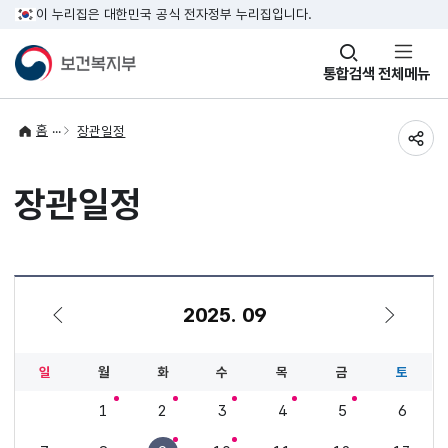
이 누리집은 대한민국 공식 전자정부 누리집입니다.
창
통합검색
전체메뉴
열기
홈
장관일정
공유
장관일정
2025. 09
8월
10월
일
월
화
수
목
금
토
1
2
3
4
5
6