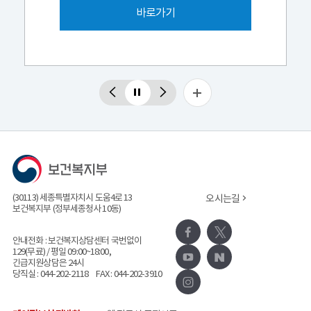
바로가기
더보기
이전
정지
다음
(30113) 세종특별자치시 도움4로 13
오시는길
보건복지부 (정부세종청사 10동)
페이스북
x
안내전화 :
보건복지상담센터 국번없이
129(무료)
/ 평일 09:00~18:00,
유튜브
네이버블로그
긴급지원상담은 24시
당직실 :
044-202-2118
FAX : 044-202-3910
인스타그램