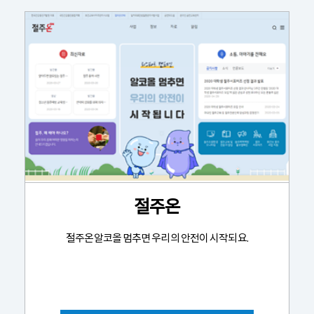
절주온
절주온알코올 멈추면 우리의 안전이 시작되요.