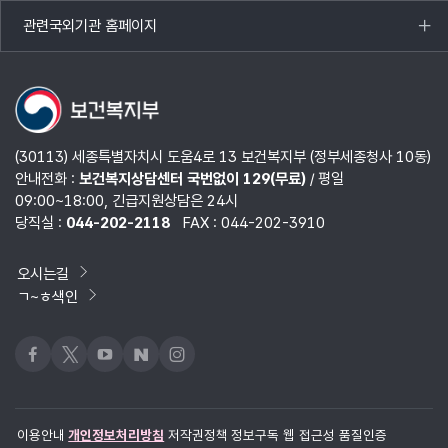
열기
관련국외기관 홈페이지
목록
열기
(30113) 세종특별자치시 도움4로 13 보건복지부 (정부세종청사 10동)
안내전화 :
보건복지상담센터 국번없이 129(무료)
/ 평일
09:00~18:00, 긴급지원상담은 24시
당직실 :
044-202-2118
FAX : 044-202-3910
오시는길
ㄱ~ㅎ색인
페이스북
x
유튜브
네이버블로그
인스타그램
이용안내
개인정보처리방침
저작권정책
정보구독
웹 접근성 품질인증