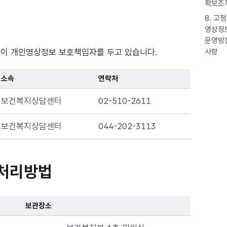
확보조
8. 고
영상정
운영방
이 개인영상정보 보호책임자를 두고 있습니다.
사항
소속
연락처
보건복지상담센터
02-510-2611
보건복지상담센터
044-202-3113
 처리방법
보관장소