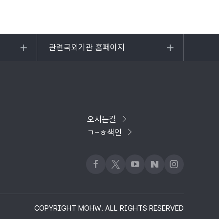
관련국외기관 홈페이지
목록
열기
오시는길
ㄱ~ㅎ색인
페이스북
x
유튜브
네이버블로그
인스타그램
COPYRIGHT MOHW. ALL RIGHTS RESERVED