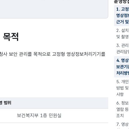
운영방
1. 고
영상정
근거 및
2. 설
 목적
및 촬
3. 관
관리담
 청사 보안 관리를 목적으로 고정형 영상정보처리기기를
4. 영
보관기간
처리방
5. 개
방법 및
사항
영 범위
6. 정
열람 등
보건복지부 1층 민원실
조치
7. 영