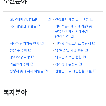
보건분야
GDP대비 경상의료비 추이
건강보험 재정 및 급여율
국가 암검진 수검률
기대수명(0세 기대여명) 및
유병기간 제외 기대수명
(건강수명)
뇌사자 장기기증 현황
세대당 건강보험료 부담액
병상 수 추이
암 발생 및 사망 현황
영아/모성 사망
의료급여 수급 현황
의료인력 추이
정신장애 유병률
항생제 및 주사제 처방률
헌혈인구 및 개인헌혈 비율
복지분야