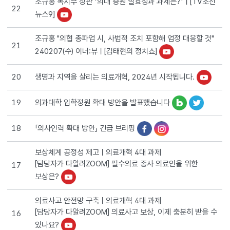
조규홍 복지부 장관 '의대 증원 실효성과 과제는?'ㅣ[TV조선
22
뉴스9]
조규홍 "의협 총파업 시, 사법적 조치 포함해 엄정 대응할 것"
21
240207(수) 이너:뷰ㅣ[김태현의 정치쇼]
생명과 지역을 살리는 의료개혁, 2024년 시작됩니다.
20
의과대학 입학정원 확대 방안을 발표했습니다
19
「의사인력 확대 방안」 긴급 브리핑
18
보상체계 공정성 제고ㅣ의료개혁 4대 과제
[담당자가 다알려ZOOM] 필수의료 종사 의료인을 위한
17
보상은?
의료사고 안전망 구축ㅣ의료개혁 4대 과제
[담당자가 다알려ZOOM] 의료사고 보상, 이제 충분히 받을 수
16
있나요?