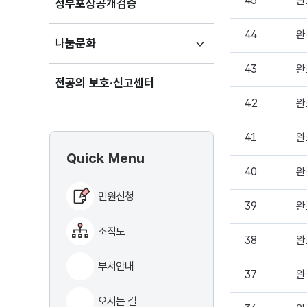
정부포상공개검증
하위메뉴
나눔문화
펼치기
전공의 보호·신고센터
Quick Menu
민원신청
조직도
부서안내
오시는 길