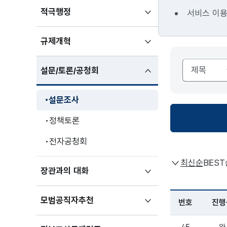
하위메뉴
적극행정
서비스 이용
펼치기
하위메뉴
규제개혁
펼치기
하위메뉴
설문/토론/공청회
펼친상태
설문조사
정책토론
전자공청회
하위메뉴
장관과의 대화
펼치기
하위메뉴
모범공직자추천
펼치기