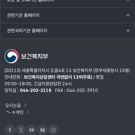
목록
열기
관련기관 홈페이지
목록
열기
관련국외기관 홈페이지
목록
열기
(30113) 세종특별자치시 도움4로 13 보건복지부 (정부세종청사 10동)
안내전화 :
보건복지상담센터 국번없이 129(무료)
/ 평일
09:00~18:00, 긴급지원상담은 24시
당직실 :
044-202-2118
FAX : 044-202-3910
오시는길
ㄱ~ㅎ색인
페이스북
x
유튜브
네이버블로그
인스타그램