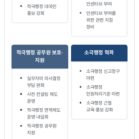
인센티브 부여
적극행정 대국민
홍보 강화
인센티브 부여를
위한 관련 지침
정비
적극행정 공무원 보호·
소극행정 혁파
지원
소극행정 신고창구
마련
실무자의 의사결정
부담 완화
소극행정
민원처리기준 마련
사전 컨설팅 제도
운영
소극행정 근절
교육·홍보 강화
적극행정 면책제도
운영 내실화
적극행정 공무원
지원