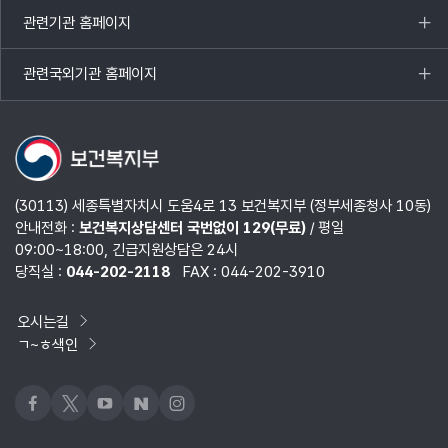
열기
관련기관 홈페이지
목록
열기
관련국외기관 홈페이지
목록
열기
(30113) 세종특별자치시 도움4로 13 보건복지부 (정부세종청사 10동)
안내전화 :
보건복지상담센터 국번없이 129(무료)
/ 평일
09:00~18:00, 긴급지원상담은 24시
당직실 :
044-202-2118
FAX : 044-202-3910
오시는길
ㄱ~ㅎ색인
페이스북
x
유튜브
네이버블로그
인스타그램