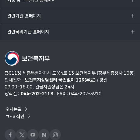
목록
열기
관련기관 홈페이지
목록
열기
관련국외기관 홈페이지
목록
열기
(30113) 세종특별자치시 도움4로 13 보건복지부 (정부세종청사 10동)
안내전화 :
보건복지상담센터 국번없이 129(무료)
/ 평일
09:00~18:00, 긴급지원상담은 24시
당직실 :
044-202-2118
FAX : 044-202-3910
오시는길
ㄱ~ㅎ색인
페이스북
x
유튜브
네이버블로그
인스타그램