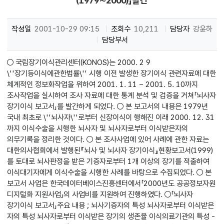
(1979∼2000)」발간
작성일
2001-10-29 09:15
조회수
10,211
담당자
강윤하
담당부서
○ 국립장기이식관리센터(KONOS)는 2000. 2 9
\''장기등이식에관한법률\'' 시행 이전 발생한 장기이식 관련자료에 대한
체계적인 정보화작업을 위하여 2001. 1. 11 ~ 2001. 5. 10까지
조사작업을 실시하여 조사 자료에 대한 통계 분석 및 검증을 거쳐「뇌사자
장기이식 보고서」를 발간하게 되었다. ○ 본 보고서의 내용은 1979년
국내 최초로 \''뇌사자\''로부터 신장이식이 행해진 이래 2000. 12. 31
까지 이식수술을 시행한 뇌사자 및 뇌사자로부터 이식받은자의
의무기록을 정리한 것이다. ○ 본 조사사업에 있어 사례에 관한 자료는
대한의사협회에서 발행된『뇌사 및 뇌사자 장기이식』현황보고서(1999)
를 토대로 뇌사판정을 받은 기증자로부터 1개 이상의 장기를 적출하여
이식대기자에게 이식수술을 시행한 사례를 바탕으로 수집되었다. ○ 본
보고서 사업은 한국데이터베이스진흥센터에서「2000년도 공공정보자원
디지털화 지원사업」의 사업비를 지원하여 진행하였다. ○「뇌사자
장기이식 보고서」주요 내용 ; 뇌사기증자의 특성 뇌사자로부터 이식받은
자의 특성 뇌사자로부터 이식받은 장기의 생존율 이식의료기관의 특성 -