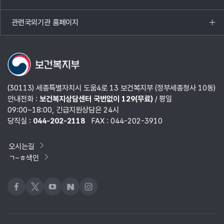
목록
열기
관련국외기관 홈페이지
목록
열기
(30113) 세종특별자치시 도움4로 13 보건복지부 (정부세종청사 10동)
안내전화 :
보건복지상담센터 국번없이 129(무료)
/ 평일
09:00~18:00, 긴급지원상담은 24시
당직실 :
044-202-2118
FAX : 044-202-3910
오시는길
ㄱ~ㅎ색인
페이스북
x
유튜브
네이버블로그
인스타그램