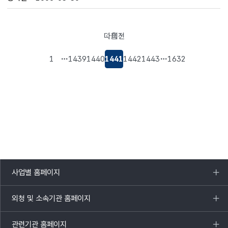
다음
이전
페이지로
페이지로
이동
이동
1
1439
1440
1441
1442
1443
1632
사업별 홈페이지
목록
열기
외청 및 소속기관 홈페이지
목록
열기
관련기관 홈페이지