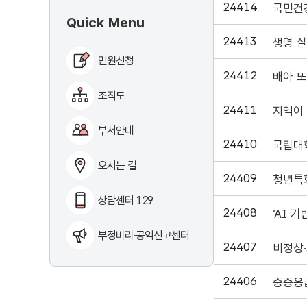
24414
국민건
Quick Menu
24413
생명 살
민원신청
24412
배아 또
조직도
24411
부서안내
24410
오시는 길
24409
청년특화
상담센터 129
24408
‘AI 
부정비리·공익신고센터
24407
24406