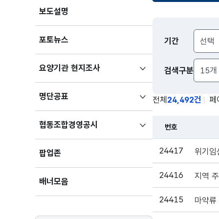
보도설명
보도자료
포토뉴스
기간
검색
하위메뉴
요양기관 현지조사
검색구분
펼치기
하위메뉴
명단공표
전체
24,492건
페
펼치기
하위메뉴
협동조합경영공시
번호
펼치기
24417
위기임신
팝업존
24416
배너모음
24415