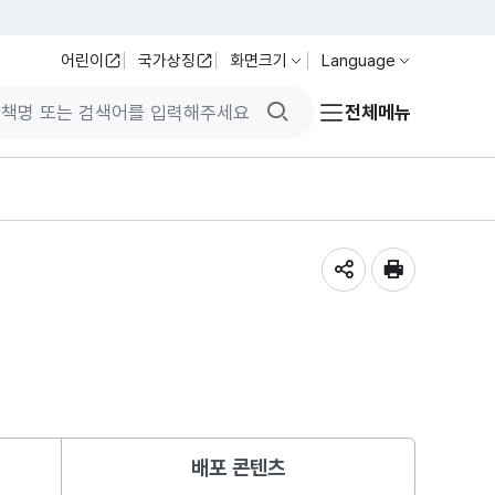
어린이
국가상징
화면크기
Language
검색버튼
전체메뉴
공유하기
인쇄
배포 콘텐츠