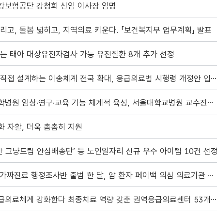
강보험공단 강청희 신임 이사장 임명
리고, 돌봄 넓히고, 지역의료 키운다. 「보건복지부 업무계획」 발표
는 태아 대상유전자검사 가능 유전질환 8개 추가 선정
지역이 직접 설계하는 이송체계 전국 확대, 응급의료법 시행령 개정안 입법예고
국립대학병원 임상·연구·교육 기능 체계적 육성, 서울대학교병원 교수진과 현장간담..
 자활, 더욱 촘촘히 지원
기반 그냥드림 안심배송단’ 등 노인일자리 신규 우수 아이템 10건 선
비정상·가짜진료 행정조사반 출범 한 달, 암 환자 페이백 의심 의료기관 12곳 추가 수..
중증응급의료체계 강화한다 최종치료 역량 갖춘 권역응급의료센터 53개소 선정