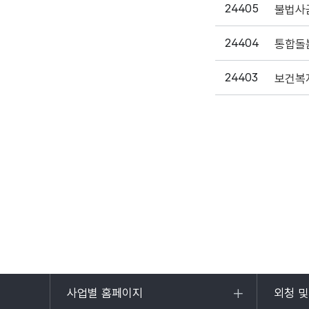
24405
불법사
24404
24403
사업별 홈페이지
외청 
목록
목록