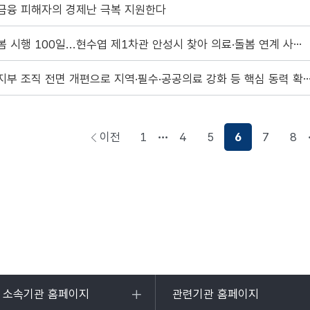
금융 피해자의 경제난 극복 지원한다
통합돌봄 시행 100일...현수엽 제1차관 안성시 찾아 의료·돌봄 연계 사례 점검
보건복지부 조직 전면 개편으로 지역·필수·공공의료 강화 등 핵
이전
1
4
5
6
7
8
페이지로
이동
및 소속기관 홈페이지
관련기관 홈페이지
목록