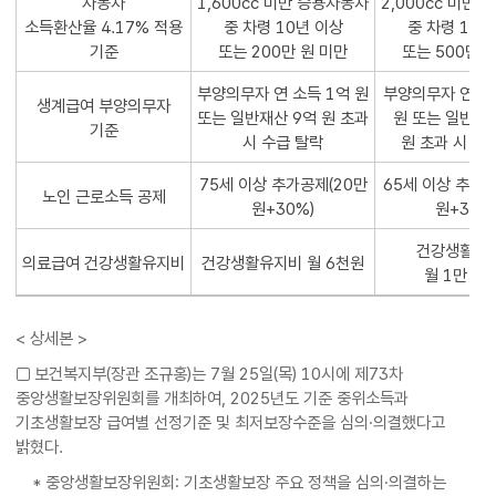
자동차
1,600cc 미만 승용자동차
2,000cc 미만
소득환산율 4.17% 적용
중 차령 10년 이상
중 차령 10년
기준
또는 200만 원 미만
또는 500만 
부양의무자 연 소득 1억 원
부양의무자 연 소득
생계급여 부양의무자
또는 일반재산 9억 원 초과
원 또는 일반재산
기준
시 수급 탈락
원 초과 시 수
75세 이상 추가공제(20만
65세 이상 추가공
노인 근로소득 공제
원+30%)
원+30%
건강생활유
의료급여 건강생활유지비
건강생활유지비 월 6천원
월 1만 2
< 상세본 >
□ 보건복지부(장관 조규홍)는 7월 25일(목) 10시에 제73차
중앙생활보장위원회를 개최하여, 2025년도 기준 중위소득과
기초생활보장 급여별 선정기준 및 최저보장수준을 심의·의결했다고
밝혔다.
* 중앙생활보장위원회: 기초생활보장 주요 정책을 심의·의결하는