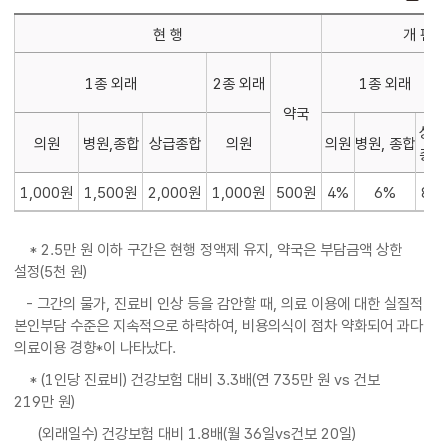
현 행
개 편
1종 외래
2종 외래
1종 외래
약국
상급
의원
병원,종합
상급종합
의원
의원
병원, 종합
종합
1,000원
1,500원
2,000원
1,000원
500원
4%
6%
8%
* 2.5만 원 이하 구간은 현행 정액제 유지, 약국은 부담금액 상한
설정(5천 원)
- 그간의 물가, 진료비 인상 등을 감안할 때, 의료 이용에 대한 실질적
본인부담 수준은 지속적으로 하락하여, 비용의식이 점차 약화되어 과다
의료이용 경향*이 나타났다.
* (1인당 진료비) 건강보험 대비 3.3배(연 735만 원 vs 건보
219만 원)
(외래일수) 건강보험 대비 1.8배(월 36일vs건보 20일)