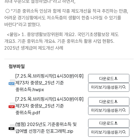
최대 수준으로 결정하였다”라고 하면서,
○ “기준 중위소득 인상과 함께 각종 제도개선을 적극 추진하는 만큼,
어려운 경기상황에서도 저소득층의 생활이 한층 나아질 수 있기를
바란다”라고 밝혔다.
<붙임> 1. 중앙생활보장위원회 개요2. 국민기초생활보장 제도
개요3. 기준 중위소득 개요4. 기준 중위소득 활용 사업 현황5.
2025년 생계급여 제도개선 사례
첨부파일
[7.25.목.브리핑시작(14시30분)이후]
다운로드
제73차 중생보_25년 기준
미리보기/음성듣기
중위소득.hwpx
[7.25.목.브리핑시작(14시30분)이후]
다운로드
제73차 중생보_25년 기준
미리보기/음성듣기
중위소득.pdf
다운로드
(별첨) 2025년도 기준중위소득 및
급여별 선정기준 인포그래픽.zip
미리보기/음성듣기