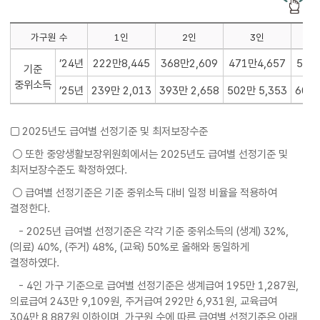
가구원 수
1인
2인
3인
’24년
222만8,445
368만2,609
471만4,657
572
기준
중위소득
’25년
239만 2,013
393만 2,658
502만 5,353
609만
□ 2025년도 급여별 선정기준 및 최저보장수준
○ 또한 중앙생활보장위원회에서는 2025년도 급여별 선정기준 및
최저보장수준도 확정하였다.
○ 급여별 선정기준은 기준 중위소득 대비 일정 비율을 적용하여
결정한다.
- 2025년 급여별 선정기준은 각각 기준 중위소득의 (생계) 32%,
(의료) 40%, (주거) 48%, (교육) 50%로 올해와 동일하게
결정하였다.
- 4인 가구 기준으로 급여별 선정기준은 생계급여 195만 1,287원,
의료급여 243만 9,109원, 주거급여 292만 6,931원, 교육급여
304만 8,887원 이하이며, 가구원 수에 따른 급여별 선정기준은 아래