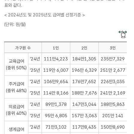
표와 같다.
< 2024년도 및 2025년도 급여별 선정기준 >
(단위: 원/월)
가구원 수
1인
2인
3인
’24년
111만4,223
184만1,305
235만7,329
2
교육급여
(중위 50%)
’25년
119만 6,007
196만 6,329
251만 2,677
30
’24년
106만9,654
176만7,652
226만3,035
주거급여
(중위 48%)
’25년
114만 8,166
188만 7,676
241만 2,169
29
’24년
89만1,378
147만3,044
188만5,863
2
의료급여
(중위 40%)
’25년
95만 6,805
157만 3,063
201만 141
24
’24년
71만3,102
117만8,435
150만8,690
1
생계급여