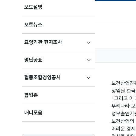
보도설명
포토뉴스
하위메뉴
요양기관 현지조사
펼치기
하위메뉴
명단공표
펼치기
하위메뉴
협동조합경영공시
보건산업진흥전
펼치기
장임원 한국
팝업존
! 그리고 
우리나라 보
배너모음
정부출연기관
보건산업의 
어려운 경제