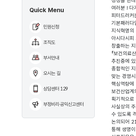
정성을 한데
여러분 ! 
Quick Menu
피터드러커는
기본패러다임
민원신청
지식혁명의 
아시다시피 
조직도
창출하는 지
『보건의료산
부서안내
추진중에 있
종합적인 지
오시는 길
맞는 경영시
핵심역량에 
상담센터 129
보건산업계의
획기적으로 
부정비리·공익신고센터
사실상의 주
수 있도록 
논의되어 2
통해 생명이