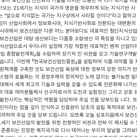
 모아 보건산업 선진화의 기틀을 다지는 소중한 자 리가 되기를 바
다가오는 21세기는 지식이 국가의 명운을 좌우하게 되는 지식기반 사
 "앞으로 지식없는 국가는 지구상에서 사라질 것이다"라고 말하고
이 산업사회에서 정보화시대, 지식기반사회로 전환되는 대변환의 시
시대에서 보건산업은 다른 어느 분야보다도 대표적인 첨단지식산업으
보건산업은 대량 생산보다는 다품종 소량생산 의 특징을 지니고 있
식산업으로서 우리나라 실정에 가장 적합한 대표적인 벤쳐 산업이라 
업 종합발전계획』을 수립하여 장기적 인 비젼을 갖고 기술연구개발 
습니다. 이번에 『한국보건산업진흥원』을 설립하여 식품·의약품 등
원체계를 구축한 것도 보건산업 육성에 대한 정부의 강한 의지가 반
스템의 효율화는 각 경영주체의 창의적인 노력 없이는 불가능한 일
대해서 세계 최고의 기술과 실력을 갖출 수 있도록 전문화해 나가는
 대표 여러분들께서 선구자로서의 도전과 실험정신 그리고 상호 
발전시키는 핵심적인 역할을 담당하여 주실 것을 당부드립 니다.
인이라는 점을 깊이 인식하고 진흥원이 당초의 설립 목적대로 보건
격려하여 주실 것을 당부 드립니다. 모쪼록 오늘 심포지움에서 보건
1세기 보건산업의 발전을 위한 전향적인 비젼과 전략 이 제시될 수
 존중되는 진정한 복지국가로 다시 태어나는 우리의 앞날을 그려보며