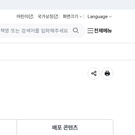
어린이
국가상징
화면크기
Language
검색버튼
전체메뉴
공유하기
인쇄
배포 콘텐츠