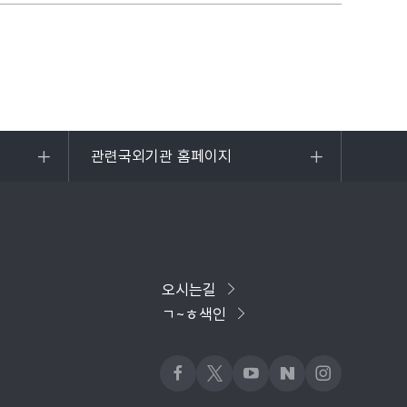
관련국외기관 홈페이지
목록
열기
오시는길
ㄱ~ㅎ색인
페이스북
x
유튜브
네이버블로그
인스타그램