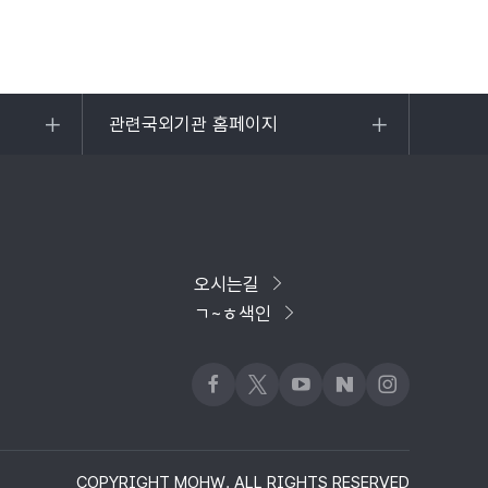
관련국외기관 홈페이지
목록
열기
오시는길
ㄱ~ㅎ색인
페이스북
x
유튜브
네이버블로그
인스타그램
COPYRIGHT MOHW. ALL RIGHTS RESERVED