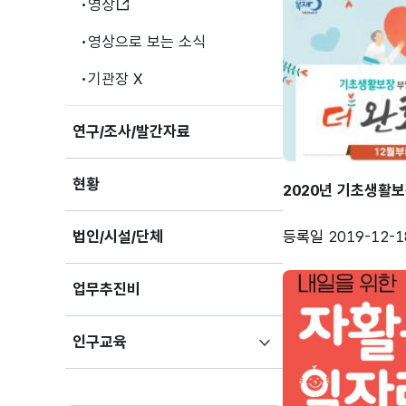
영상
영상으로 보는 소식
기관장 X
연구/조사/발간자료
현황
2020년 기초생활보
등록일
2019-12-1
법인/시설/단체
업무추진비
하위메뉴
인구교육
펼치기