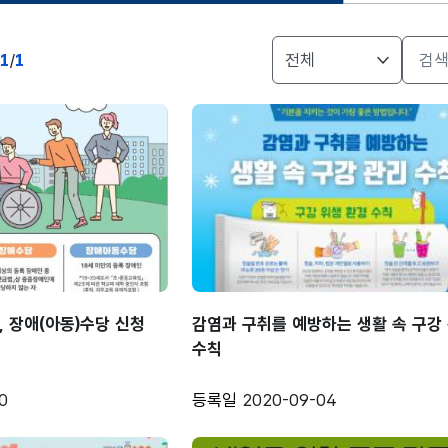
게시물
1
/
1
검색
, 장애(아동)수당 신청
감염과 구취를 예방하는 생활 속 구강
수칙
0
등록일
2020-09-04