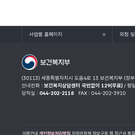
사업별 홈페이지
외청 
목록
목록
열기
열기
(30113) 세종특별자치시 도움4로 13 보건복지부 (정
안내전화 :
보건복지상담센터 국번없이 129(무료)
/ 평
당직실 :
044-202-2118
FAX : 044-202-3910
이용안내
개인정보처리방침
저작권정책
정보구독
웹 접근성 품