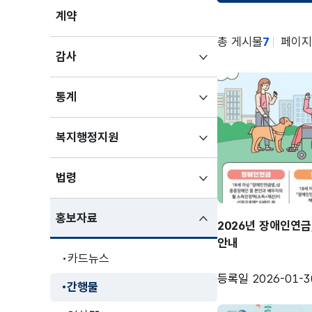
계약
총 게시물
7
페이지
하위메뉴
감사
펼치기
하위메뉴
통계
펼치기
하위메뉴
복지행정지원
펼치기
하위메뉴
법령
펼치기
하위메뉴
홍보자료
2026년 장애인연금
펼친상태
안내
카드뉴스
등록일
2026-01-3
간행물