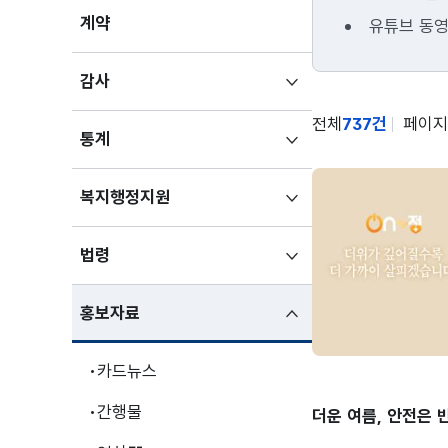
계약
유튜브 동영
하위메뉴
감사
펼치기
전체
737건
페이지
하위메뉴
통계
펼치기
하위메뉴
복지행정지원
펼치기
하위메뉴
법령
펼치기
하위메뉴
홍보자료
펼친상태
카드뉴스
새글
간행물
더운 여름, 안전은 