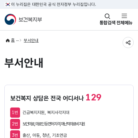
이 누리집은 대한민국 공식 전자정부 누리집입니다.
창
통합검색
전체메뉴
열기
홈
부서안내
공유
부서안내
129
보건복지 상담은 전국 어디서나
1번
긴급복지지원, 복지사각지대
2번
보건의료, 의료인 등 면허 자격, 재난적의료비 지원
3번
출산, 아동, 청년, 기초연금