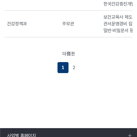
한국건강증진개발
보건교육사 제도 
건강정책과
주무관
관서운영경비 집행
일반·비밀문서 등 
다음
이전
페이지로이동하기
페이지로이동하기
1
2
사업별 홈페이지