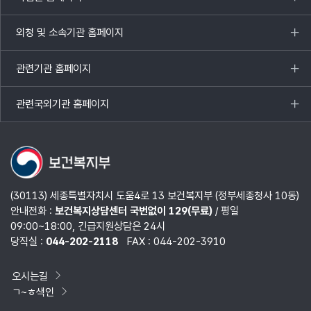
목록
열기
외청 및 소속기관 홈페이지
목록
열기
관련기관 홈페이지
목록
열기
관련국외기관 홈페이지
목록
열기
(30113) 세종특별자치시 도움4로 13 보건복지부 (정부세종청사 10동)
안내전화 :
보건복지상담센터 국번없이 129(무료)
/ 평일
09:00~18:00, 긴급지원상담은 24시
당직실 :
044-202-2118
FAX : 044-202-3910
오시는길
ㄱ~ㅎ색인