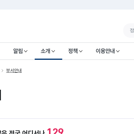
알림
소개
정책
이용안내
부서안내
내
129
담은 전국 어디서나