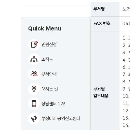
보
부서명
04
FAX 번호
Quick Menu
1.
민원신청
2.
3.
조직도
4.
6.
부서안내
7.
8.
9.
오시는 길
부서별
업무내용
10
11
상담센터 129
12
13
부정비리·공익신고센터
14