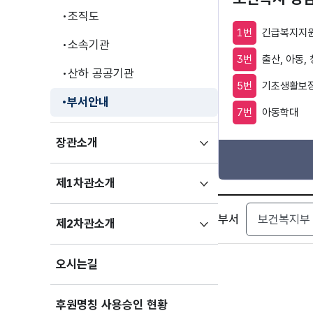
조직도
1번
긴급복지지원
소속기관
3번
출산, 아동,
산하 공공기관
5번
기초생활보장
부서안내
7번
아동학대
하위메뉴
장관소개
펼치기
하위메뉴
제1차관소개
펼치기
검색
부서
하위메뉴
제2차관소개
펼치기
오시는길
후원명칭 사용승인 현황