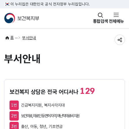
이 누리집은 대한민국 공식 전자정부 누리집입니다.
창
통합검색
전체메뉴
열기
홈
부서안내
공유
부서안내
129
보건복지 상담은 전국 어디서나
1번
긴급복지지원, 복지사각지대
2번
보건의료, 의료인 등 면허 자격, 재난적의료비 지원
3번
출산, 아동, 청년, 기초연금