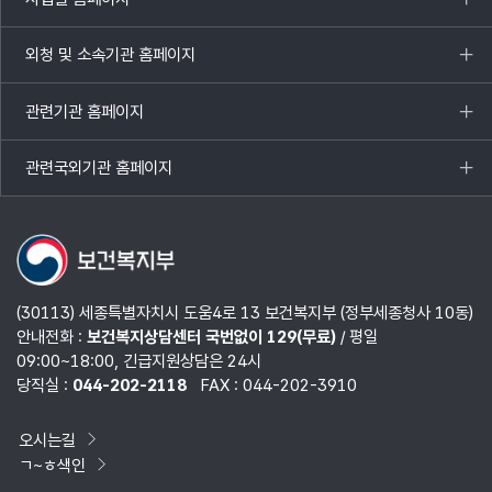
목록
열기
외청 및 소속기관 홈페이지
목록
열기
관련기관 홈페이지
목록
열기
관련국외기관 홈페이지
목록
열기
(30113) 세종특별자치시 도움4로 13 보건복지부 (정부세종청사 10동)
안내전화 :
보건복지상담센터 국번없이 129(무료)
/ 평일
09:00~18:00, 긴급지원상담은 24시
당직실 :
044-202-2118
FAX : 044-202-3910
오시는길
ㄱ~ㅎ색인