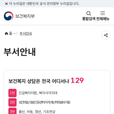
이 누리집은 대한민국 공식 전자정부 누리집입니다.
창
통합검색
전체메뉴
열기
홈
부서안내
공유
부서안내
129
보건복지 상담은 전국 어디서나
1번
긴급복지지원, 복지사각지대
2번
보건의료, 의료인 등 면허 자격, 재난적의료비 지원
3번
출산, 아동, 청년, 기초연금