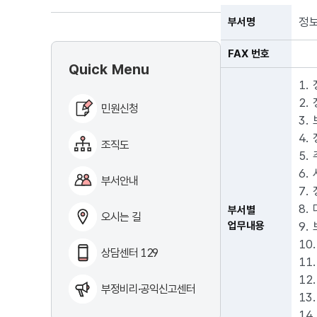
정
부서명
FAX 번호
Quick Menu
1.
2.
민원신청
3.
4.
조직도
5.
6.
부서안내
7.
8.
부서별
오시는 길
업무내용
9.
10
상담센터 129
11
12
부정비리·공익신고센터
13
14