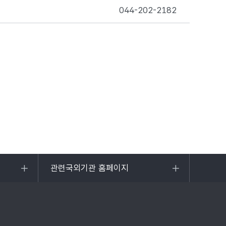
044-202-2182
로이동하기
관련국외기관 홈페이지
목록
열기