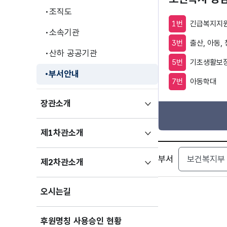
조직도
1번
긴급복지지원
소속기관
3번
출산, 아동,
산하 공공기관
5번
기초생활보장
부서안내
7번
아동학대
하위메뉴
장관소개
펼치기
하위메뉴
제1차관소개
펼치기
검색
부서
하위메뉴
제2차관소개
펼치기
오시는길
후원명칭 사용승인 현황