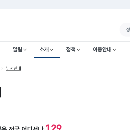
알림
소개
정책
이용안내
부서안내
내
129
담은 전국 어디서나