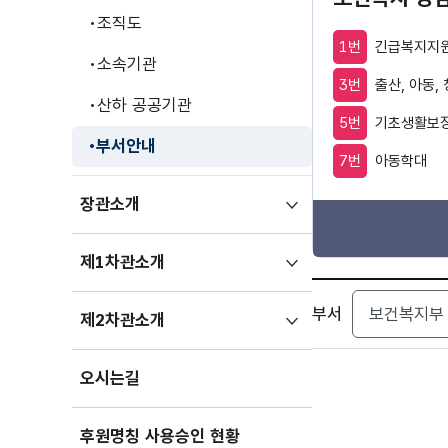
조직도
1번
긴급복지지원
소속기관
3번
출산, 아동,
산하 공공기관
5번
기초생활보장
부서안내
7번
아동학대
하위메뉴
장관소개
펼치기
하위메뉴
제1차관소개
펼치기
검색
부서
하위메뉴
제2차관소개
펼치기
오시는길
후원명칭 사용승인 현황