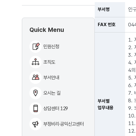
인
부서명
04
FAX 번호
Quick Menu
1.
민원신청
2.
3.
조직도
4.
4의
부서안내
5.
6.
7.
오시는 길
8.
부서별
업무내용
9.
상담센터 129
10
11
부정비리·공익신고센터
12