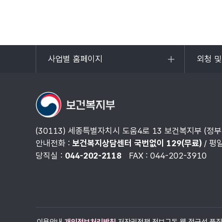
사업별 홈페이지
외청 
목록
목록
열기
열기
(30113) 세종특별자치시 도움4로 13 보건복지부 (정
안내전화 :
보건복지상담센터 국번없이 129(무료)
/ 평
당직실 :
044-202-2118
FAX : 044-202-3910
이용안내
개인정보처리방침
저작권정책
정보구독
웹 접근성 품