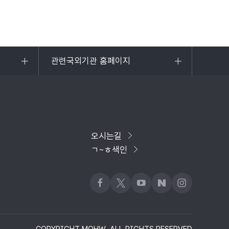
관련국외기관 홈페이지
목록
열기
오시는길
ㄱ~ㅎ색인
페이스북
x
유튜브
네이버블로그
인스타그램
COPYRIGHT MOHW. ALL RIGHTS RESERVED