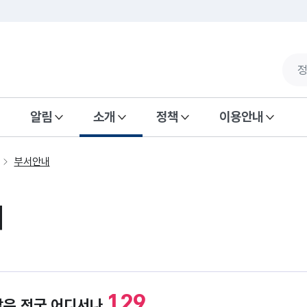
알림
소개
정책
이용안내
부서안내
내
129
담은 전국 어디서나