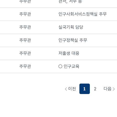
주무관
관서, 서무 등
주무관
인구사회서비스정책실 주무
주무관
실국기획 담당
주무관
인구정책실 주무
주무관
저출생 대응
주무관
○ 인구교육
이전
1
2
다음
페이지로이동하기
페